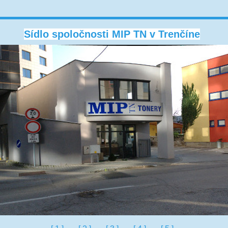
Sídlo spoločnosti MIP TN v Trenčíne